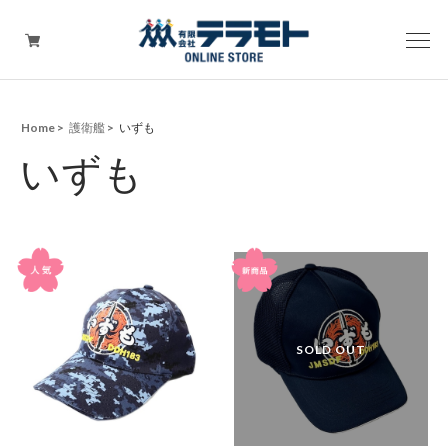
Home
護衛艦
いずも
ピックアップアイテム
いずも
Tシャツ・ウェア
キャップ（帽子）
ZIPPO
ワッペン
その他グッズ（バッグ・タオル・ストラップ・
マスク等）