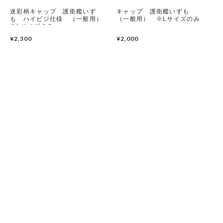
迷彩柄キャップ 護衛艦いず
キャップ 護衛艦いずも
潜水艦
も ハイビジ仕様 （一般用）
（一般用） ※Lサイズのみ
※Lサイズのみ
¥2,300
護衛艦
¥2,000