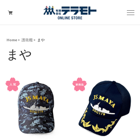
Home
護衛艦
まや
ピックアップアイテム
まや
Tシャツ・ウェア
キャップ（帽子）
ZIPPO
ワッペン
その他グッズ（バッグ・タオル・ストラップ・
マスク等）