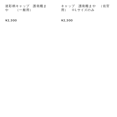
迷彩柄キャップ 護衛艦ま
キャップ 護衛艦まや （佐官
潜水艦
や （一般用）
用） ※Lサイズのみ
¥2,300
護衛艦
¥2,300