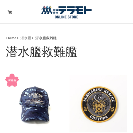
Home
潜水艦
潜水艦救難艦
ピックアップアイテム
潜水艦救難艦
Tシャツ・ウェア
キャップ（帽子）
ZIPPO
ワッペン
その他グッズ（バッグ・タオル・ストラップ・
マスク等）