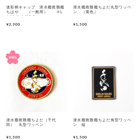
迷彩柄キャップ 潜水艦救難艦
潜水艦救難艦ちよだ丸型ワッペ
潜水艦
ちはや （一般用） ※L
ン （黄色）
とLLサイズのみ
¥2,300
護衛艦
¥1,500
潜水艦救難艦ちよだ（千代
潜水艦救難艦ちよだ角型ワッペ
田） 丸型ワッペン
ン 縦
¥1,500
¥1,500