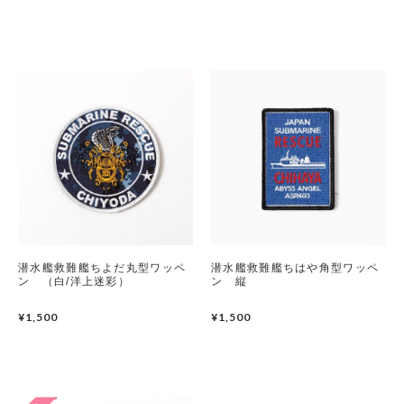
潜水艦救難艦ちよだ丸型ワッペ
潜水艦救難艦ちはや角型ワッペ
ン （白/洋上迷彩）
ン 縦
¥1,500
¥1,500