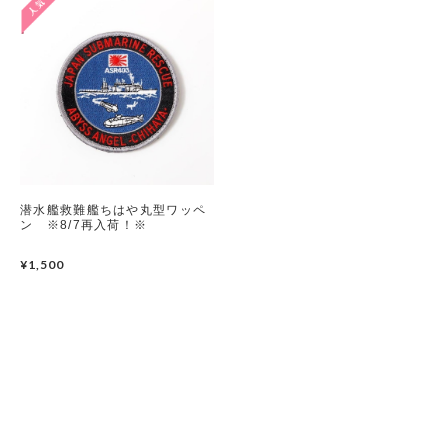
潜水艦救難艦ちはや丸型ワッペ
ン ※8/7再入荷！※
¥1,500