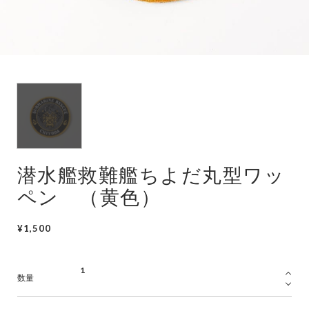
潜水艦
護衛艦
潜水艦救難艦ちよだ丸型ワッ
ペン （黄色）
¥1,500
数量