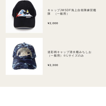
キャップJMSDF海上自衛隊練習艦
隊 （一般用）
¥2,000
迷彩柄キャップ潜水艦みちしお
（一般用）※Lサイズのみ
¥2,300