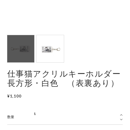
潜水艦
護衛艦
仕事猫アクリルキーホルダー
長方形・白色 （表裏あり）
¥1,100
数量