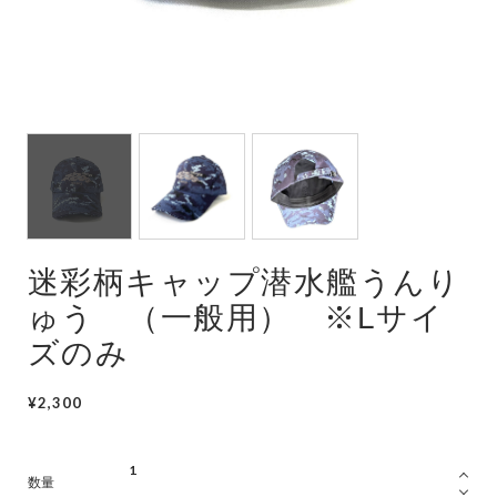
潜水艦
護衛艦
迷彩柄キャップ潜水艦うんり
ゅう （一般用） ※Lサイ
ズのみ
¥2,300
数量