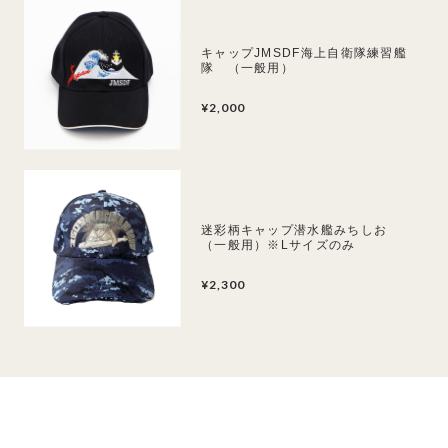
キャップJMSDF海上自衛隊練習艦
隊 （一般用）
¥2,000
迷彩柄キャップ潜水艦みちしお
（一般用）※Lサイズのみ
¥2,300