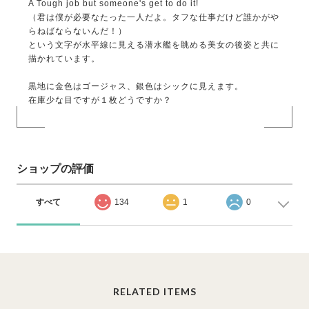
A Tough job but someone's get to do it!
（君は僕が必要なたった一人だよ。タフな仕事だけど誰かがや
らねばならないんだ！）
という文字が水平線に見える潜水艦を眺める美女の後姿と共に
描かれています。
黒地に金色はゴージャス、銀色はシックに見えます。
在庫少な目ですが１枚どうですか？
ショップの評価
すべて
134
1
0
RELATED ITEMS