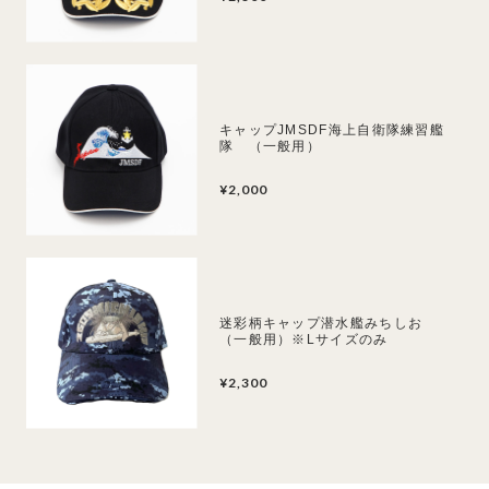
キャップJMSDF海上自衛隊練習艦
隊 （一般用）
¥2,000
迷彩柄キャップ潜水艦みちしお
（一般用）※Lサイズのみ
¥2,300