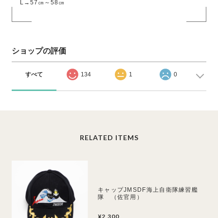
L→57㎝～58㎝
ショップの評価
すべて
134
1
0
RELATED ITEMS
キャップJMSDF海上自衛隊練習艦
隊 （佐官用）
¥2,300