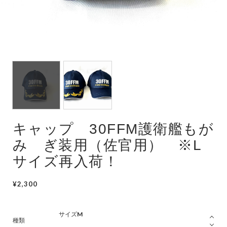
潜水艦
護衛艦
キャップ 30FFM護衛艦もが
み ぎ装用（佐官用） ※L
サイズ再入荷！
¥2,300
種類