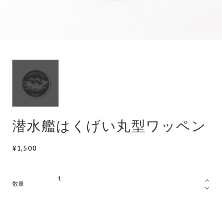
潜水艦
護衛艦
潜水艦はくげい丸型ワッペン
¥1,500
数量