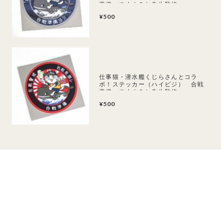
準備 ※くまみね先生監修
¥500
仕事猫・潜水艦くじらさんとコラ
ボ！ステッカー（ハイビジ） 合戦
準備 ※くまみね先生監修
¥500