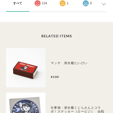
すべて
134
1
0
RELATED ITEMS
マッチ 潜水艦たいげい
¥100
仕事猫・潜水艦くじらさんとコラ
ボ！ステッカー（ロービジ） 合戦