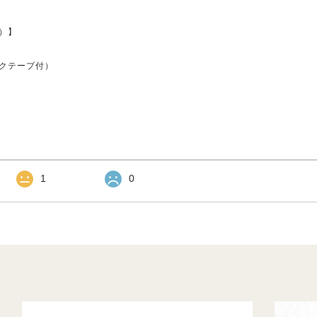
）】
クテープ付）
1
0