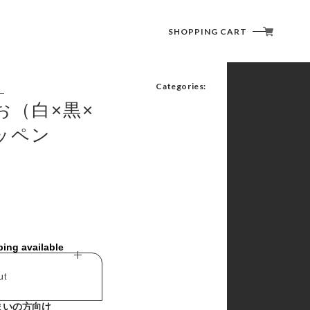
SHOPPING CART
Categories:
お（白×黒×
ッペン
潜水艦こくりゅう
オリジナルマスク
ping available
バッグ・タオル類
ストラップ・クリアファイル
ut
メダル
まいの方向け