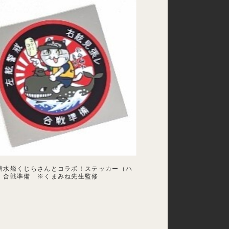
潜水艦くじらさんとコラボ！ステッカー（ハ
 合戦準備 ※くまみね先生監修