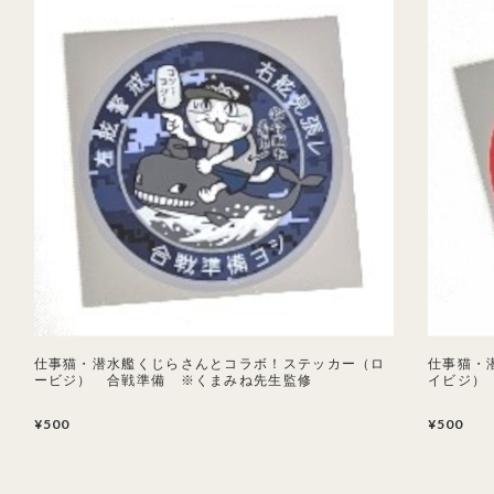
仕事猫・潜水艦くじらさんとコラボ！ステッカー（ロ
仕事猫・
ービジ） 合戦準備 ※くまみね先生監修
イビジ）
¥500
¥500