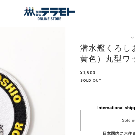
潜水艦くろし
黄色）丸型ワ
¥1,500
SOLD OUT
International ship
Sold o
日本国内にお住