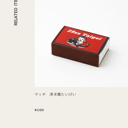
マッチ 潜水艦たいげい
¥100