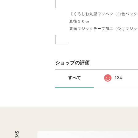
【くろしお丸型ワッペン（白色バック
直径１０㎝
裏面マジックテープ加工（受けマジッ
ショップの評価
すべて
134