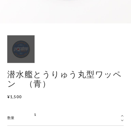
潜水艦
護衛艦
潜水艦とうりゅう丸型ワッペ
ン （青）
¥1,500
数量