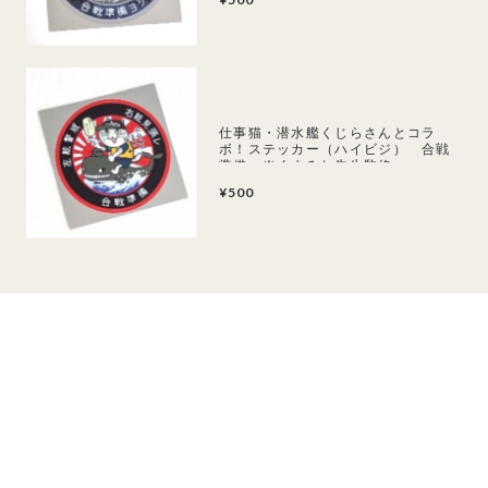
仕事猫・潜水艦くじらさんとコラ
ボ！ステッカー（ハイビジ） 合戦
準備 ※くまみね先生監修
¥500