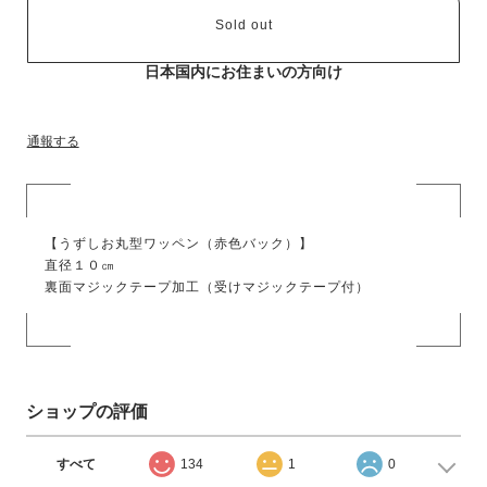
Sold out
日本国内にお住まいの方向け
通報する
【うずしお丸型ワッペン（赤色バック）】
直径１０㎝
裏面マジックテープ加工（受けマジックテープ付）
ショップの評価
すべて
134
1
0