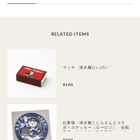
RELATED ITEMS
マッチ 潜水艦たいげい
¥100
仕事猫・潜水艦くじらさんとコラ
ボ！ステッカー（ロービジ） 合戦
準備 ※くまみね先生監修
¥500