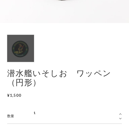
潜水艦
護衛艦
潜水艦いそしお ワッペン
（円形）
¥1,500
数量