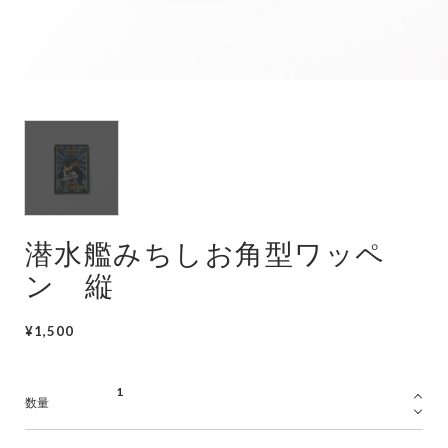
潜水艦
護衛艦
潜水艦みちしお角型ワッペ
ン 縦
¥1,500
数量