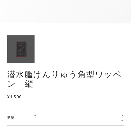
潜水艦
護衛艦
潜水艦けんりゅう角型ワッペ
ン 縦
¥1,500
数量