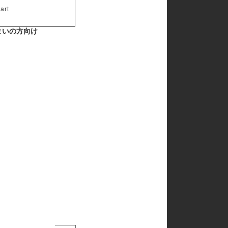
しおシリーズ
art
りゅうシリーズ
げい（鯨）シリーズ
まいの方向け
潜水艦救難艦
もがみ
あたご
くらま
まや
いずも