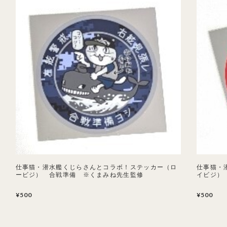
仕事猫・潜水艦くじらさんとコラボ！ステッカー（ロ
仕事猫・
ービジ） 合戦準備 ※くまみね先生監修
イビジ）
¥500
¥500