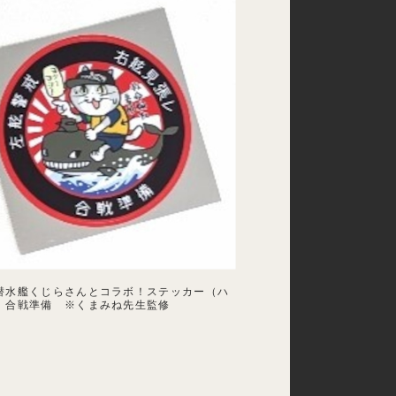
潜水艦くじらさんとコラボ！ステッカー（ハ
 合戦準備 ※くまみね先生監修