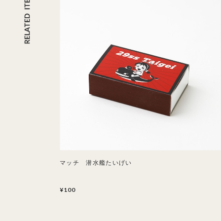
マッチ 潜水艦たいげい
¥100