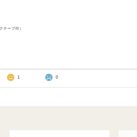
クテープ付）
1
0