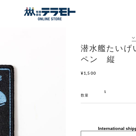
潜水艦たいげ
ペン 縦
¥1,500
数量
International ship