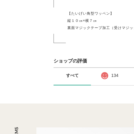
【たいげい角型ワッペン】
縦１０㎝×横７㎝
裏面マジックテープ加工（受けマジッ
ショップの評価
すべて
134