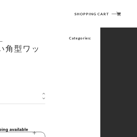
SHOPPING CART
Categories:
い角型ワッ
潜水艦こくりゅう
オリジナルマスク
バッグ・タオル類
ストラップ・クリアファイル
メダル
ping available