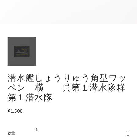
潜水艦
護衛艦
潜水艦しょうりゅう角型ワッ
ペン 横 呉第１潜水隊群
第１潜水隊
¥1,500
数量