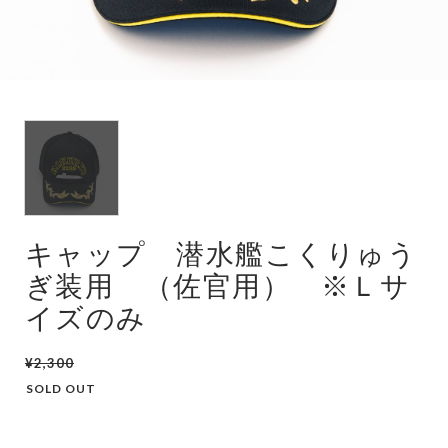
潜水艦
護衛艦
キャップ 潜水艦こくりゅう
ぎ装用 （佐官用） ※Ｌサ
イズのみ
¥2,300
SOLD OUT