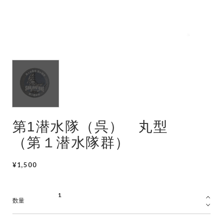
潜水艦
護衛艦
第1潜水隊（呉） 丸型
（第１潜水隊群）
¥1,500
数量