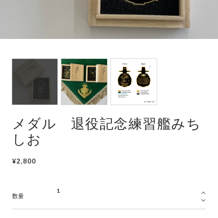
潜水艦
護衛艦
メダル 退役記念練習艦みち
しお
¥2,800
数量