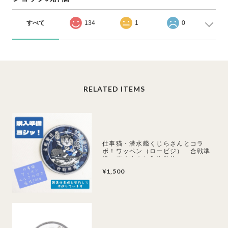
すべて
134
1
0
RELATED ITEMS
仕事猫・潜水艦くじらさんとコラ
ボ！ワッペン（ロービジ） 合戦準
備 ※くまみね先生監修
¥1,500