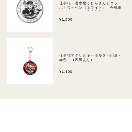
仕事猫・潜水艦くじらさんとコラ
ボ！ワッペン（ホワイト） 合戦準
備 ※くまみね先生監修
¥1,500
仕事猫アクリルキーホルダー円形・
赤色 （表裏あり）
¥1,100