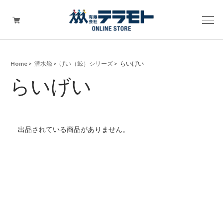
Home
潜水艦
げい（鯨）シリーズ
らいげい
ピックアップアイテム
らいげい
Tシャツ・ウェア
キャップ（帽子）
出品されている商品がありません。
ZIPPO
ワッペン
その他グッズ（バッグ・タオル・ストラップ・
マスク等）