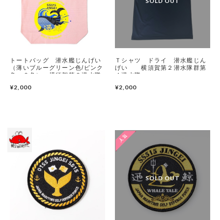
トートバッグ 潜水艦じんげい
Ｔシャツ ドライ 潜水艦じん
（薄いブルーグリーン色/ピンク
げい 横須賀第２潜水隊群第
色 ２色） 横須賀第２潜水隊
４潜水隊
群第４潜水隊
¥2,000
¥2,000