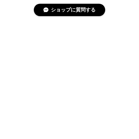
ショップに質問する
特定商取引法に基づく表記
プライバシーポリシー
© テラモト 海上自衛隊グッズオンラインショップ All rights reserved.