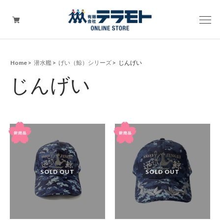
Home
潜水艦
げい（鯨）シリーズ
じんげい
ピックアップアイテム
じんげい
Tシャツ・ウェア
キャップ（帽子）
ZIPPO
ワッペン
その他グッズ（バッグ・タオル・ストラップ・
マスク等）