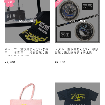
キャップ 潜水艦じんげいぎ装
メダル 潜水艦じんげい 横須
用 （将官用） 横須賀第２潜
賀第２潜水隊群第４潜水隊
水隊群第４潜水隊
¥2,500
¥2,500