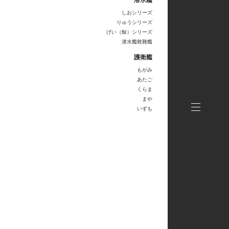
しおシリーズ
りゅうシリーズ
げい（鯨）シリーズ
潜水艦救難艦
護衛艦
もがみ
あたご
くらま
まや
いずも