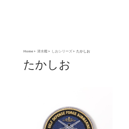
Home
潜水艦
しおシリーズ
たかしお
たかしお