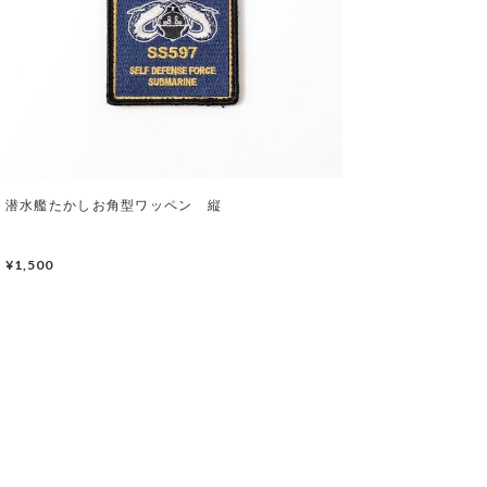
潜水艦たかしお角型ワッペン 縦
¥1,500