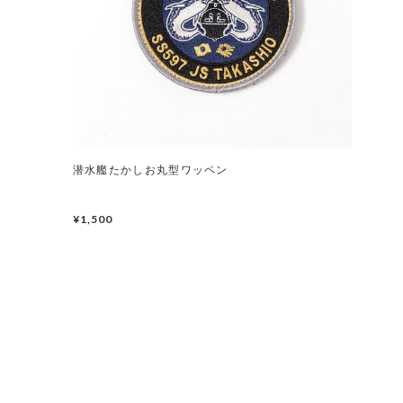
潜水艦たかしお丸型ワッペン
¥1,500