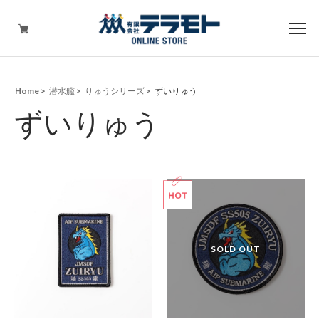
Home
潜水艦
りゅうシリーズ
ずいりゅう
ピックアップアイテム
ずいりゅう
Tシャツ・ウェア
キャップ（帽子）
ZIPPO
ワッペン
その他グッズ（バッグ・タオル・ストラップ・
マスク等）